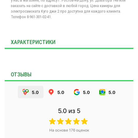
у нас в магазине, по адресу г. Ростов-на-Дону, ул. Доватора 148 или
заказать на сайте с доставкой в любой город. Цена камеры для
электросамоката Куго джи 2 про доступна для каждого клиента.
Телефон 8-961-301-02-41.
ХАРАКТЕРИСТИКИ
ОТЗЫВЫ
5.0
5.0
5.0
5.0
5.0
из 5
На основе
176
оценок