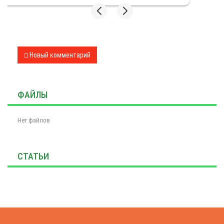
ФАЙЛЫ
Нет файлов
СТАТЬИ
Закажите обратный звонок
Закажите звонок, менеджер перезвонит вас в течении
1 минуты и ответит на все вопросы, касающиеся