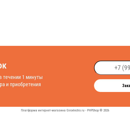
ок
в течении 1 минуты
ра и приобретения
Зак
Платформа интернет-магазина
Giroelectro.ru - PHPShop © 2026