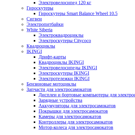
Электровелосипед 120 кг
Гироскутеры
Гироскутеры Smart Balance Wheel 10.5
Сигвеи
Электропитбайки
White Siberia
Электроквадроциклы
Электроскутеры Citycoco
Квадроциклы
IKINGI
Дрифт-карты
Квадроциклы IKINGI
Электровелосипеды IKINGI
Электроскутеры IKINGI
Электротележки IKINGI
Бензиновые мотоциклы
Запчасти для электросамокатов
Дисплеи и бортовые компьютеры для электро
Зарядные устройства
Аккумуляторы для электросамокатов
Покрышки для электросамокатов
Камеры для электросамокатов
Контроллеры для электросамокатов
Мотор-колеса для электросамокатов