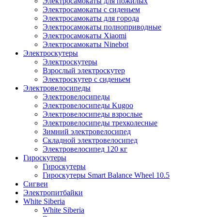
Электросамокаты для пожилых
Электросамокаты с сиденьем
Электросамокаты для города
Электросамокаты полноприводные
Электросамокаты Xiaomi
Электросамокаты Ninebot
Электроскутеры
Электроскутеры
Взрослый электроскутер
Электроскутер с сиденьем
Электровелосипеды
Электровелосипеды
Электровелосипеды Kugoo
Электровелосипеды взрослые
Электровелосипеды трехколесные
Зимний электровелосипед
Складной электровелосипед
Электровелосипед 120 кг
Гироскутеры
Гироскутеры
Гироскутеры Smart Balance Wheel 10.5
Сигвеи
Электропитбайки
White Siberia
White Siberia