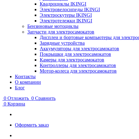
Квадроциклы IKINGI
Электровелосипеды IKINGI
Электроскутеры IKINGI
Электротележки IKINGI
Бензиновые мотоциклы
Запчасти для электросамокатов
Дисплеи и бортовые компьютеры для электро
Зарядные устройства
Аккумуляторы для электросамокатов
Покрышки для электросамокатов
Камеры для электросамокатов
Контроллеры для электросамокатов
Мотор-колеса для электросамокатов
Контакты
О компании
Блог
0
Отложить
0
Сравнить
0
Корзина
Оформить заказ