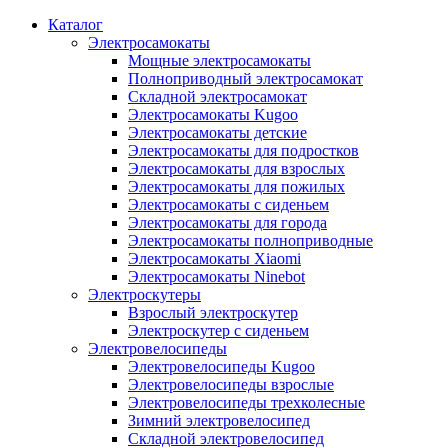
Каталог
Электросамокаты
Мощные электросамокаты
Полноприводный электросамокат
Складной электросамокат
Электросамокаты Kugoo
Электросамокаты детские
Электросамокаты для подростков
Электросамокаты для взрослых
Электросамокаты для пожилых
Электросамокаты с сиденьем
Электросамокаты для города
Электросамокаты полноприводные
Электросамокаты Xiaomi
Электросамокаты Ninebot
Электроскутеры
Взрослый электроскутер
Электроскутер с сиденьем
Электровелосипеды
Электровелосипеды Kugoo
Электровелосипеды взрослые
Электровелосипеды трехколесные
Зимний электровелосипед
Складной электровелосипед