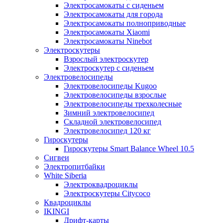
Электросамокаты с сиденьем
Электросамокаты для города
Электросамокаты полноприводные
Электросамокаты Xiaomi
Электросамокаты Ninebot
Электроскутеры
Взрослый электроскутер
Электроскутер с сиденьем
Электровелосипеды
Электровелосипеды Kugoo
Электровелосипеды взрослые
Электровелосипеды трехколесные
Зимний электровелосипед
Складной электровелосипед
Электровелосипед 120 кг
Гироскутеры
Гироскутеры Smart Balance Wheel 10.5
Сигвеи
Электропитбайки
White Siberia
Электроквадроциклы
Электроскутеры Citycoco
Квадроциклы
IKINGI
Дрифт-карты