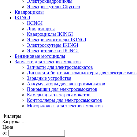
Электроквадроциклы
Электроскутеры Citycoco
Квадроциклы
IKINGI
IKINGI
Дрифт-карты
Квадроциклы IKINGI
Электровелосипеды IKINGI
Электроскутеры IKINGI
Электротележки IKINGI
Бензиновые мотоциклы
Запчасти для электросамокатов
Запчасти для электросамокатов
Дисплеи и бортовые компьютеры для электросамок
Зарядные устройства
Аккумуляторы для электросамокатов
Покрышки для электросамокатов
Камеры для электросамокатов
Контроллеры для электросамокатов
Мотор-колеса для электросамокатов
Фильтры
Загрузка...
Цена
от