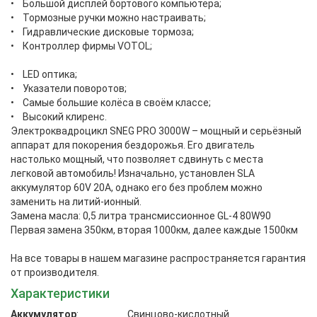
• Большой дисплей бортового компьютера;
• Тормозные ручки можно настраивать;
• Гидравлические дисковые тормоза;
• Контроллер фирмы VOTOL;
• LED оптика;
• Указатели поворотов;
• Самые большие колёса в своём классе;
• Высокий клиренс.
Электроквадроцикл SNEG PRO 3000W – мощный и серьёзный
аппарат для покорения бездорожья. Его двигатель
настолько мощный, что позволяет сдвинуть с места
легковой автомобиль! Изначально, установлен SLA
аккумулятор 60V 20A, однако его без проблем можно
заменить на литий-ионный.
Замена масла: 0,5 литра трансмиссионное GL-4 80W90
Первая замена 350км, вторая 1000км, далее каждые 1500км
На все товары в нашем магазине распространяется гарантия
от производителя.
Характеристики
Аккумулятор
:
Свинцово-кислотный