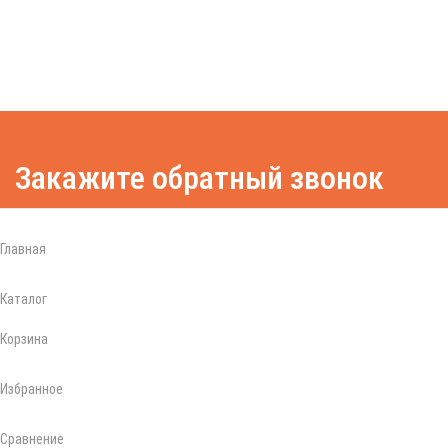
Закажите обратный звонок
Закажите звонок, менеджер перезвонит вас в течении
1 минуты и ответит на все вопросы, касающиеся
Главная
выбора и приобретения электротранспорта
Каталог
Корзина
Избранное
Заказать звонок
Сравнение