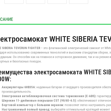
САНИЕ
ектросамокат WHITE SIBERIA TE
E SIBERIA TEVERUN FIGHTER
– это флагманский электрический самокат от Whit
даря использованию современных технологий и высоким стандартам сборки, э
душным. Он способен как на плавное и осторожное движение, так и на резкие и
ртных и безопасных поездок.
еимущества электросамоката WHITE SI
00W:
Аккумуляторы 60B35A:
надежные батареи от ведущего производителя обесп
производительность.
Электронная антиблокировочная система торможения (E-ABS):
гарантиру
Широкие 11-дюймовые покрышки CST (90/65-6.5):
обеспечивают отличное 
Бортовой компьютер с большим экраном:
позволяет легко настраивать ра
Настраиваемый полный привод:
выбирайте оптимальный крутящий момент н