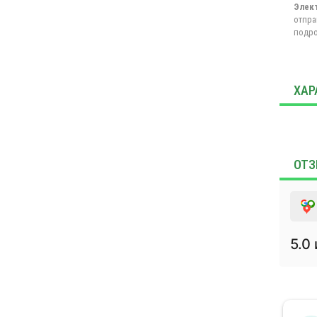
Элек
отпра
подро
ХАР
ОТЗ
5.0