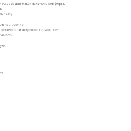
настроек для максимального комфорта.
ы.
амокату.
од настроение.
фективное и надежное торможение.
ежности.
уки.
та.