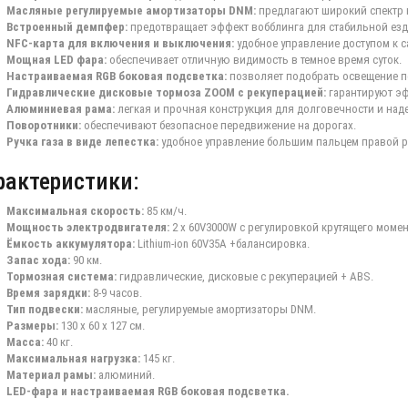
Масляные регулируемые амортизаторы DNM:
предлагают широкий спектр 
Встроенный демпфер:
предотвращает эффект вобблинга для стабильной езд
NFC-карта для включения и выключения:
удобное управление доступом к с
Мощная LED фара:
обеспечивает отличную видимость в темное время суток.
Настраиваемая RGB боковая подсветка:
позволяет подобрать освещение п
Гидравлические дисковые тормоза ZOOM с рекуперацией:
гарантируют эф
Алюминиевая рама:
легкая и прочная конструкция для долговечности и над
Поворотники:
обеспечивают безопасное передвижение на дорогах.
Ручка газа в виде лепестка:
удобное управление большим пальцем правой р
рактеристики:
Максимальная скорость:
85 км/ч.
Мощность электродвигателя:
2 x 60V3000W с регулировкой крутящего момен
Ёмкость аккумулятора:
Lithium-ion 60V35A +балансировка.
Запас хода:
90 км.
Тормозная система:
гидравлические, дисковые с рекуперацией + ABS.
Время зарядки:
8-9 часов.
Тип подвески:
масляные, регулируемые амортизаторы DNM.
Размеры:
130 x 60 x 127 см.
Масса:
40 кг.
Максимальная нагрузка:
145 кг.
Материал рамы:
алюминий.
LED-фара и настраиваемая RGB боковая подсветка.