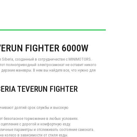
VERUN FIGHTER 6000W
e Siberia, созданный в сотрудничестве с MINIMOTORS.
тот полноприводный электросамокат не оставит никого
 дерзкие маневры. В нем вы найдете все, что нужно для
BERIA TEVERUN FIGHTER
ечивают долгий срок службы и высокую
ет безопасное торможение в любых условиях.
сцепление с дорогой и комфортную езду.
зличные параметры и отслеживать состояние самоката.
а колесо в зависимости от стиля езды.