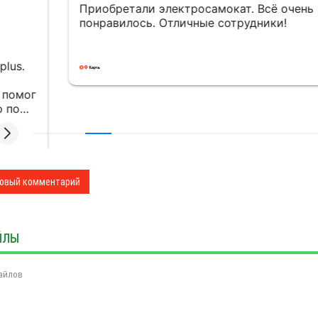
обретали электросамокат. Всё очень
Ребят
равилось. Отличные сотрудники!
покуп
овый комментарий
ЙЛЫ
айлов
ТЬИ