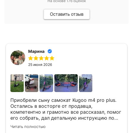
На основе
176
оценок
Оставить отзыв
Михаил Б.
15 июня 2026
Приобретали электросамокат. Всё очен
понравилось. Отличные сотрудники!
plus.
, помог
ю по
 Сразу
мокат