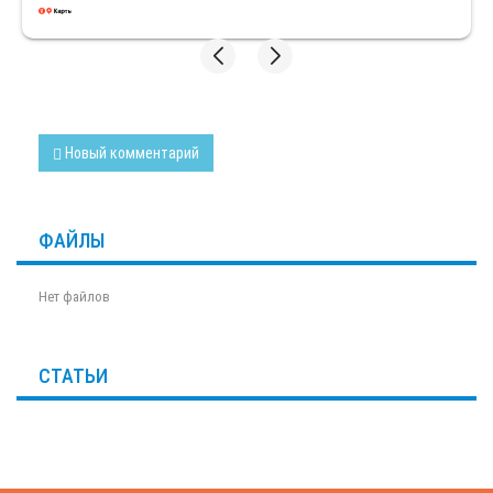
мощный, качественный, сын безумно
счастлив. Спасибо огромное!!! Спустя год
купили сыну более мощный самокат!!! Муж
снова выбрал данный магазин, т.к.
обслуживание на высшем уровне и самокаты
качественные!! Спасибо продавцу! Все
довольны)
Новый комментарий
ФАЙЛЫ
Нет файлов
СТАТЬИ