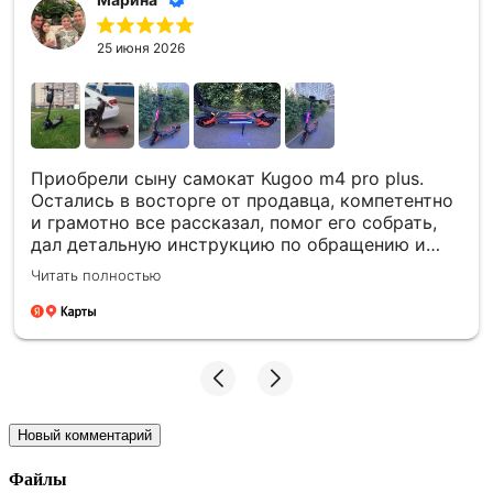
25 июня 2026
Приобрели сыну самокат Kugoo m4 pro plus.
Остались в восторге от продавца, компетентно
и грамотно все рассказал, помог его собрать,
дал детальную инструкцию по обращению и
обслуживанию самоката. Сразу же купили там
Читать полностью
фирменный рюкзак. Самокат мощный,
качественный, сын безумно счастлив. Спасибо
огромное!!! Спустя год купили сыну более
мощный самокат!!! Муж снова выбрал данный
магазин, т.к. обслуживание на высшем уровне и
самокаты качественные!! Спасибо продавцу!
Все довольны)
Новый комментарий
Файлы