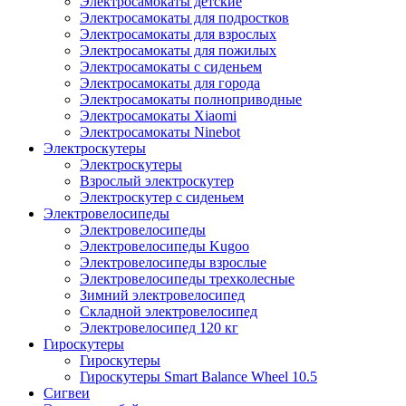
Электросамокаты детские
Электросамокаты для подростков
Электросамокаты для взрослых
Электросамокаты для пожилых
Электросамокаты с сиденьем
Электросамокаты для города
Электросамокаты полноприводные
Электросамокаты Xiaomi
Электросамокаты Ninebot
Электроскутеры
Электроскутеры
Взрослый электроскутер
Электроскутер с сиденьем
Электровелосипеды
Электровелосипеды
Электровелосипеды Kugoo
Электровелосипеды взрослые
Электровелосипеды трехколесные
Зимний электровелосипед
Складной электровелосипед
Электровелосипед 120 кг
Гироскутеры
Гироскутеры
Гироскутеры Smart Balance Wheel 10.5
Сигвеи