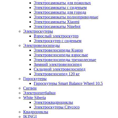
Электросамокаты для пожилых
Электросамокаты с сиденьем
Электросамокаты для города
Электросамокаты полноприводные
Электросамокаты Xiaomi
Электросамокаты Ninebot
Электроскутеры
Взрослый электроскутер
Электроскутер с сиденьем
Электровелосипеды
Электровелосипеды Kugoo
Электровелосипеды взрослые
Электровелосипеды трехколесные
Зимний электровелосипед
Складной электровелосипед
Электровелосипед 120 кг
Гироскутеры
Гироскутеры Smart Balance Wheel 10.5
Сигвеи
Электропитбайки
White Siberia
Электроквадроциклы
Электроскутеры Citycoco
Квадроциклы
IKINGI