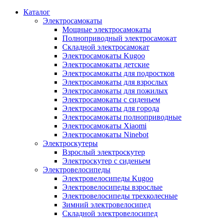
Каталог
Электросамокаты
Мощные электросамокаты
Полноприводный электросамокат
Складной электросамокат
Электросамокаты Kugoo
Электросамокаты детские
Электросамокаты для подростков
Электросамокаты для взрослых
Электросамокаты для пожилых
Электросамокаты с сиденьем
Электросамокаты для города
Электросамокаты полноприводные
Электросамокаты Xiaomi
Электросамокаты Ninebot
Электроскутеры
Взрослый электроскутер
Электроскутер с сиденьем
Электровелосипеды
Электровелосипеды Kugoo
Электровелосипеды взрослые
Электровелосипеды трехколесные
Зимний электровелосипед
Складной электровелосипед