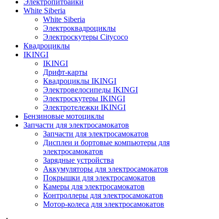
Электропитбайки
White Siberia
White Siberia
Электроквадроциклы
Электроскутеры Citycoco
Квадроциклы
IKINGI
IKINGI
Дрифт-карты
Квадроциклы IKINGI
Электровелосипеды IKINGI
Электроскутеры IKINGI
Электротележки IKINGI
Бензиновые мотоциклы
Запчасти для электросамокатов
Запчасти для электросамокатов
Дисплеи и бортовые компьютеры для
электросамокатов
Зарядные устройства
Аккумуляторы для электросамокатов
Покрышки для электросамокатов
Камеры для электросамокатов
Контроллеры для электросамокатов
Мотор-колеса для электросамокатов