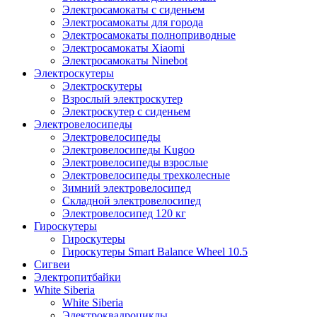
Электросамокаты с сиденьем
Электросамокаты для города
Электросамокаты полноприводные
Электросамокаты Xiaomi
Электросамокаты Ninebot
Электроскутеры
Электроскутеры
Взрослый электроскутер
Электроскутер с сиденьем
Электровелосипеды
Электровелосипеды
Электровелосипеды Kugoo
Электровелосипеды взрослые
Электровелосипеды трехколесные
Зимний электровелосипед
Складной электровелосипед
Электровелосипед 120 кг
Гироскутеры
Гироскутеры
Гироскутеры Smart Balance Wheel 10.5
Сигвеи
Электропитбайки
White Siberia
White Siberia
Электроквадроциклы