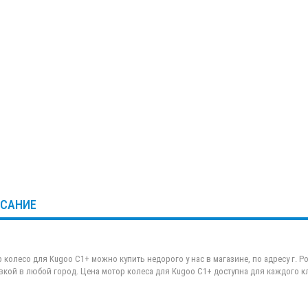
САНИЕ
 колесо для Kugoo C1+ можно купить недорого у нас в магазине, по адресу г. Рос
вкой в любой город. Цена мотор колеса для Kugoo C1+ доступна для каждого кли