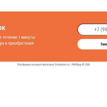
ок
в течении 1 минуты
ра и приобретения
Зак
Платформа интернет-магазина
Giroelectro.ru - PHPShop © 2026