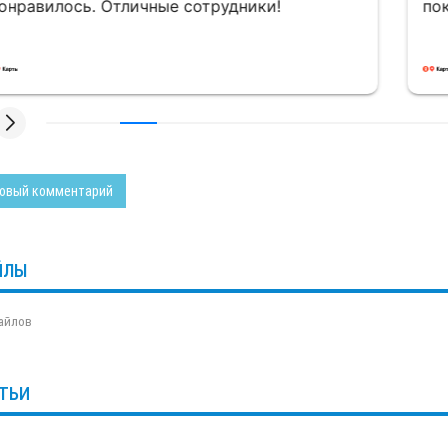
равилось. Отличные сотрудники!
покуп
овый комментарий
ЙЛЫ
айлов
ТЬИ