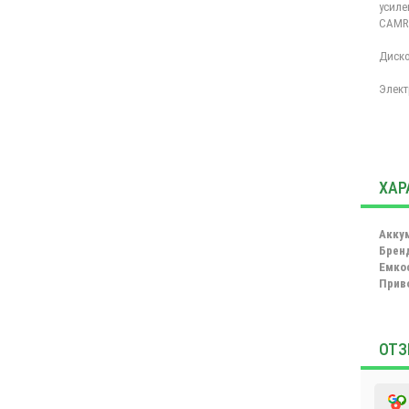
усиле
CAMR
Диско
Элект
ХАР
Акку
Брен
Емко
Прив
ОТЗ