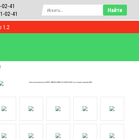
-02-41
Найти
1-02-41
р 1.2
БЛОГ
Е