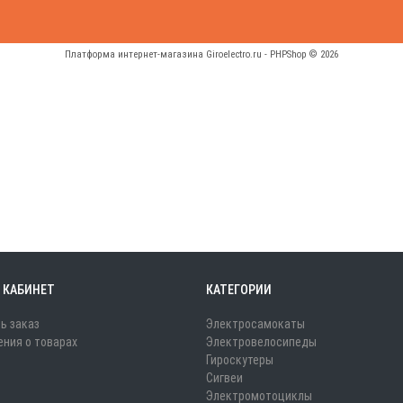
Платформа интернет-магазина
Giroelectro.ru - PHPShop © 2026
 КАБИНЕТ
КАТЕГОРИИ
ь заказ
Электросамокаты
ния о товарах
Электровелосипеды
Гироскутеры
Сигвеи
Электромотоциклы