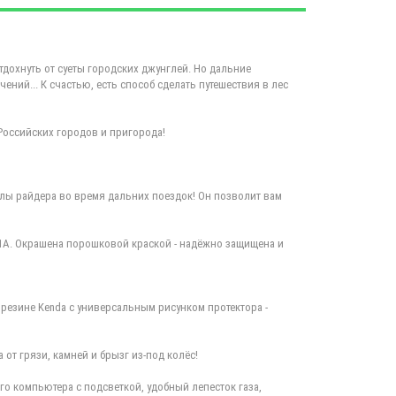
отдохнуть от суеты городских джунглей. Но дальние
ний... К счастью, есть способ сделать путешествия в лес
оссийских городов и пригорода!
лы райдера во время дальних поездок! Он позволит вам
1A. Окрашена порошковой краской - надёжно защищена и
 резине Kenda с универсальным рисунком протектора -
т грязи, камней и брызг из-под колёс!
 компьютера с подсветкой, удобный лепесток газа,