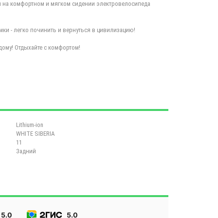
я на комфортном и мягком сидении электровелосипеда
мки - легко починить и вернуться в цивилизацию!
ому! Отдыхайте с комфортом!
Lithium-ion
WHITE SIBERIA
11
Задний
5.0
5.0