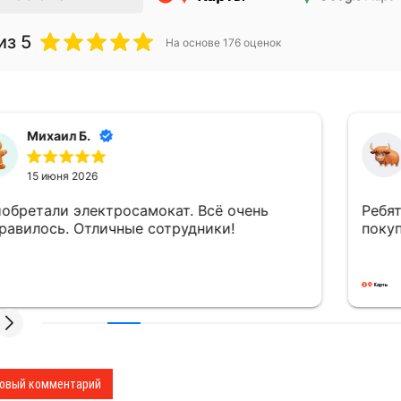
из 5
На основе
176
оценок
Михаил Б.
15 июня 2026
обретали электросамокат. Всё очень
Ребят
равилось. Отличные сотрудники!
покуп
овый комментарий