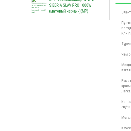
SIBERIA SLAV PRO 1000W
(матовый черный)(МР)
Элект
Путеш
поезд
или п
Турис
Чем о
Мощны
взгля
Рама 
краси
Лёгка
Колёс
ещё и
Метал
Качес