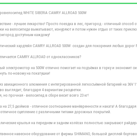
ровелосипед WHITE SIBERIA CAMRY ALLROAD 500W
ествие - лучшее лекарство! Просто поездка в лес, пригород - отличный способ 
ки на велосипеде выматывают, изнуряют и потом нужен отдых от таких приключе
ригород доступным каждому!
тический хардтейл CAMRY ALLROAD 500W создан для покорения любых дорог Р
тличается CAMRY ALLROAD от одноклассников?
й электромотор на 500W отлично помогает на подъёмах в горку и экономит си
нуть по-новому на покатушки!
из авиационного алюминия с интегрированной легкосъёмной батареей на 36V 1
во выглядит, благодаря 4 вариантам расцветки.
я, но прочная - велосипед в сборе весит всего 23 кг!
а на 27,5 дюймов - отличное соотношение манёвренности и наката! А благодаря
 отличное сцепление с различными типами дорожных покрытий.
лические крылья на переднем и заднем колёсах полностью закрывают райдера о
твенное навесное оборудование от фирмы SHIMANO, большой дисплей бортового