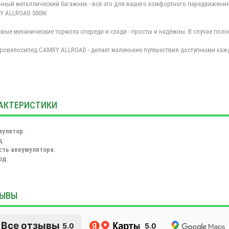
нный металлический багажник - всё это для вашего комфортного передвижени
Y ALLROAD 500W.
вые механические тормоза спереди и сзади - просты и надёжны. В случае поло
ровелосипед CAMRY ALLROAD - делает маленькие путешествия доступными кажд
АКТЕРИСТИКИ
мулятор
:
д
:
сть аккумулятора
:
од
:
ЫВЫ
Все отзывы
5.0
5.0