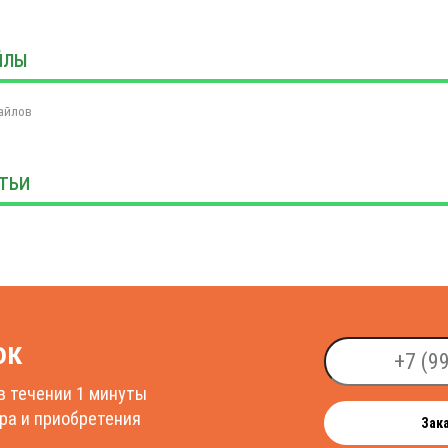
ЙЛЫ
айлов
ТЬИ
ок
в течении 1 минуты
ра и приобретения
Зак