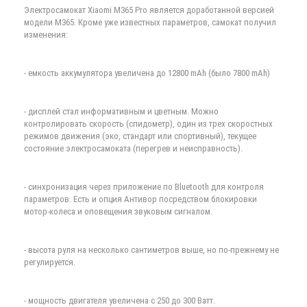
Электросамокат Xiaomi M365 Pro является доработанной версией
модели M365. Кроме уже известных параметров, самокат получил
изменения:
- емкость аккумулятора увеличена до 12800 mAh (было 7800 mAh)
- дисплей стал информативным и цветным. Можно
контролировать скорость (спидометр), один из трех скоростных
режимов движения (эко, стандарт или спортивный), текущее
состояние электросамоката (перегрев и неисправность).
- синхронизация через приложение по Bluetooth для контроля
параметров. Есть и опция Антивор посредством блокировки
мотор-колеса и оповещения звуковым сигналом.
- высота руля на несколько сантиметров выше, но по-прежнему не
регулируется.
- мощность двигателя увеличена с 250 до 300 Ватт.